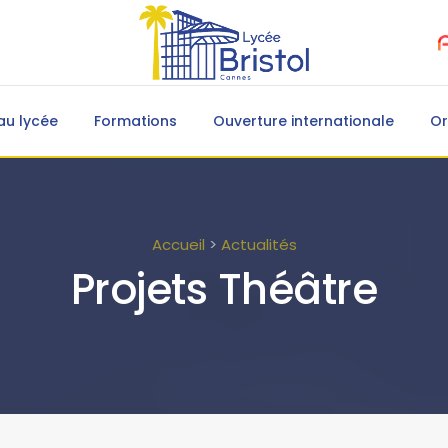
au lycée
Formations
Ouverture internationale
Or
Accueil
>
Actualités
Projets Théâtre