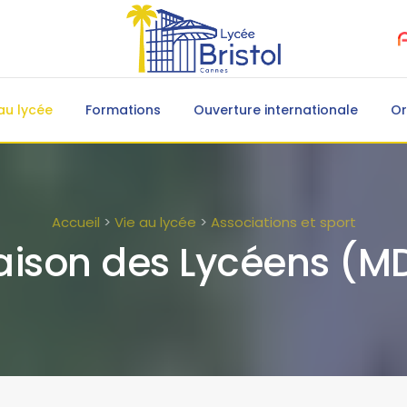
au lycée
Formations
Ouverture internationale
Or
Accueil
>
Vie au lycée
>
Associations et sport
ison des Lycéens (M