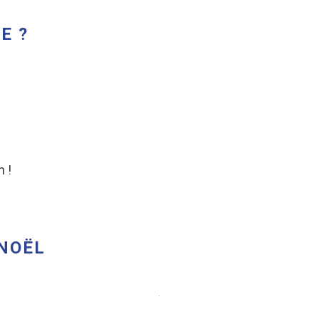
E ?
n !
NOËL