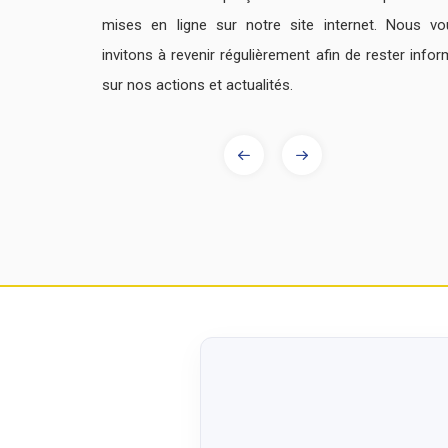
mises en ligne sur notre site internet. Nous vo
invitons à revenir régulièrement afin de rester info
jection
ITALIEN
sur nos actions et actualités.
ages
 CAV
Sortie à Sanremo