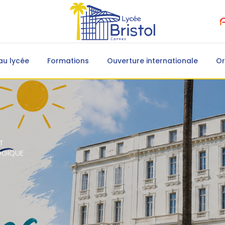
au lycée
Formations
Ouverture internationale
Or
T
OGIQUE