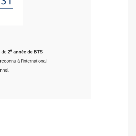
e
s de
2
année de BTS
 reconnu à l’international
nnel.