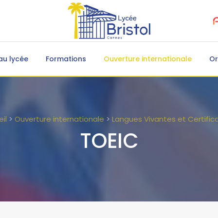
au lycée
Formations
Ouverture internationale
Or
il
>
Ouverture internationale
>
Langues Vivantes et Certific
TOEIC