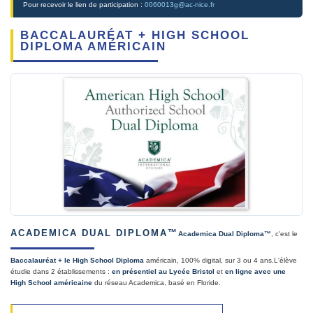
Pour recevoir le lien de participation :
0060013g@ac-nice.fr
BACCALAURÉAT + HIGH SCHOOL
DIPLOMA AMÉRICAIN
ACADEMICA DUAL DIPLOMA™
Academica Dual Diploma™
, c'est le
Baccalauréat + le High School Diploma
américain, 100% digital, sur 3 ou 4 ans.L'élève
étudie dans 2 établissements :
en présentiel au Lycée Bristol
et
en ligne avec une
High School américaine
du réseau Academica, basé en Floride.